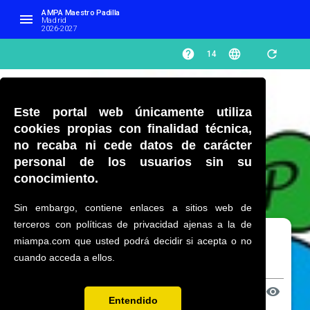
AMPA Maestro Padilla 
menu
Madrid
2026-2027
help
language
refresh
14
AMPA Maestro Padilla
Este portal web únicamente utiliza
location_on
Avenida de la Peseta 112
cookies propias con finalidad técnica,
location_city
28054 Madrid, Madrid
no recaba ni cede datos de carácter
personal de los usuarios sin su
email
app@ampamaestropadilla.es
conocimiento.
phone
622674953
Sin embargo, contiene enlaces a sitios web de
terceros con políticas de privacidad ajenas a la de
Iniciar sesión
miampa.com que usted podrá decidir si acepta o no
CEIP Maestro Padilla
cuando acceda a ellos.
Correo electrónico
location_on
Avenida de la Peseta 112
visibility
location_city
Contraseña
28054 Madrid, Madrid
Entendido