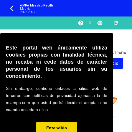
AMPA Maestro Padilla 
arrow_back_ios
Madrid
2026-2027
help
language
refresh
0
Este portal web únicamente utiliza
PÁGINA NO ENCONTRADA
cookies propias con finalidad técnica,
no recaba ni cede datos de carácter
Volver al inicio
personal de los usuarios sin su
conocimiento.
Sin embargo, contiene enlaces a sitios web de
terceros con políticas de privacidad ajenas a la de
miampa.com que usted podrá decidir si acepta o no
cuando acceda a ellos.
Entendido