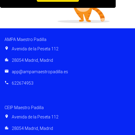
AMPA Maestro Padilla
location_on
Avenida de la Peseta 112
location_city
28054 Madrid, Madrid
email
app@ampamaestropadilla.es
phone
622674953
CEIP Maestro Padilla
location_on
Avenida de la Peseta 112
location_city
28054 Madrid, Madrid