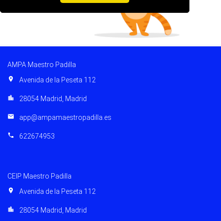
AMPA Maestro Padilla
location_on
Avenida de la Peseta 112
location_city
28054 Madrid, Madrid
email
app@ampamaestropadilla.es
phone
622674953
CEIP Maestro Padilla
location_on
Avenida de la Peseta 112
location_city
28054 Madrid, Madrid