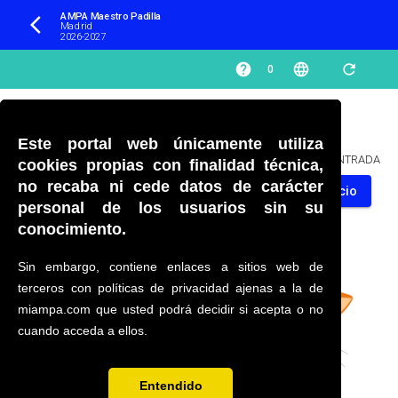
AMPA Maestro Padilla 
arrow_back_ios
Madrid
2026-2027
help
language
refresh
0
Este portal web únicamente utiliza
PÁGINA NO ENCONTRADA
cookies propias con finalidad técnica,
no recaba ni cede datos de carácter
Volver al inicio
personal de los usuarios sin su
conocimiento.
Sin embargo, contiene enlaces a sitios web de
terceros con políticas de privacidad ajenas a la de
miampa.com que usted podrá decidir si acepta o no
cuando acceda a ellos.
Entendido