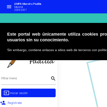
AMPA Maestro Padilla
menu
Madrid
2026-2027
Este portal web únicamente utiliza cookies pro
usuarios sin su conocimiento.
Sin embargo, contiene enlaces a sitios web de terceros con polít
search
Filtrar menú
input
Iniciar sesión 
person_add
Regístrate 