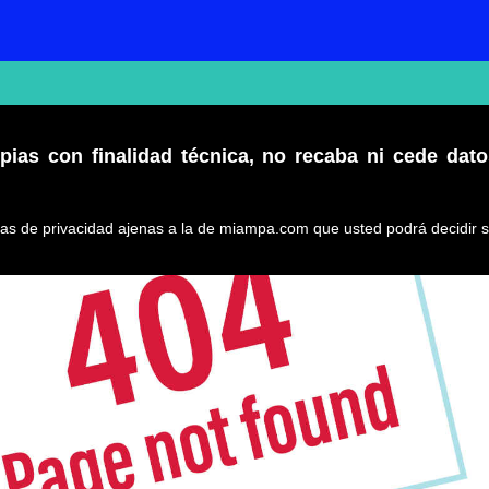
pias con finalidad técnica, no recaba ni cede dat
icas de privacidad ajenas a la de miampa.com que usted podrá decidir s