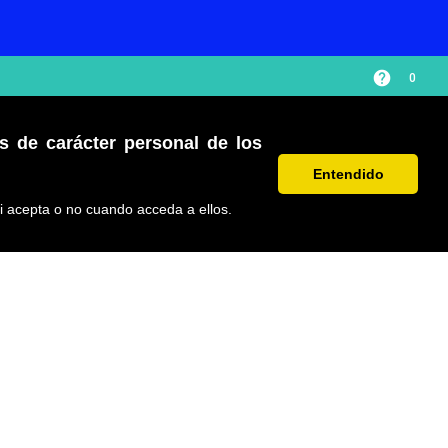
help
0
os de carácter personal de los
Entendido
PÁGINA NO ENCONTRADA
i acepta o no cuando acceda a ellos.
Volver al inicio