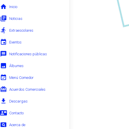
home
Inicio 
library_books
Noticias 
directions_run
Extraescolares 
event
Eventos 
message
Notificaciones públicas 
image
Álbumes 
event_available
Menú Comedor 
card_giftcard
Acuerdos Comerciales 
file_download
Descargas 
contact_mail
Contacto 
pageview
Acerca de 