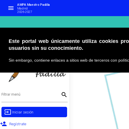
AMPA Maestro Padilla
menu
Madrid
2026-2027
Este portal web únicamente utiliza cookies pro
usuarios sin su conocimiento.
Sin embargo, contiene enlaces a sitios web de terceros con polít
search
Filtrar menú
input
Iniciar sesión 
person_add
Regístrate 