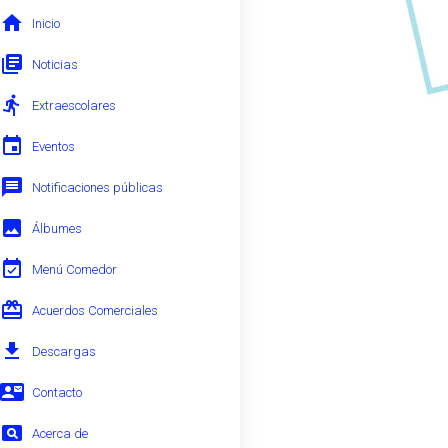
home
Inicio 
library_books
Noticias 
directions_run
Extraescolares 
event
Eventos 
message
Notificaciones públicas 
image
Álbumes 
event_available
Menú Comedor 
card_giftcard
Acuerdos Comerciales 
file_download
Descargas 
contact_mail
Contacto 
pageview
Acerca de 