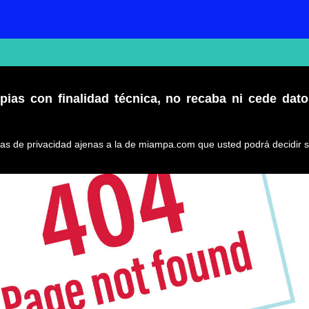
pias con finalidad técnica, no recaba ni cede dat
icas de privacidad ajenas a la de miampa.com que usted podrá decidir s