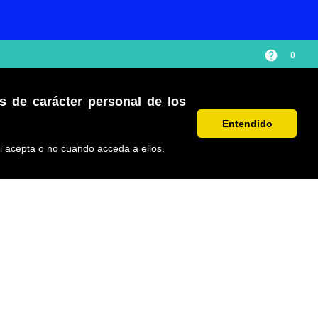
help
0
os de carácter personal de los
Entendido
PÁGINA NO ENCONTRADA
i acepta o no cuando acceda a ellos.
Volver al inicio