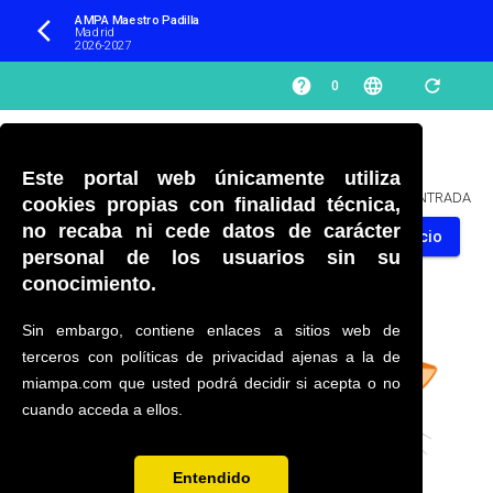
AMPA Maestro Padilla 
arrow_back_ios
Madrid
2026-2027
help
language
refresh
0
Este portal web únicamente utiliza
PÁGINA NO ENCONTRADA
cookies propias con finalidad técnica,
no recaba ni cede datos de carácter
Volver al inicio
personal de los usuarios sin su
conocimiento.
Sin embargo, contiene enlaces a sitios web de
terceros con políticas de privacidad ajenas a la de
miampa.com que usted podrá decidir si acepta o no
cuando acceda a ellos.
Entendido