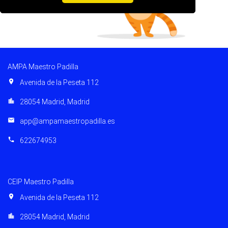
AMPA Maestro Padilla
location_on
Avenida de la Peseta 112
location_city
28054 Madrid, Madrid
email
app@ampamaestropadilla.es
phone
622674953
CEIP Maestro Padilla
location_on
Avenida de la Peseta 112
location_city
28054 Madrid, Madrid