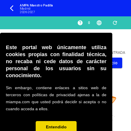
AMPA Maestro Padilla 
arrow_back_ios
Madrid
2026-2027
help
language
refresh
0
Este portal web únicamente utiliza
PÁGINA NO ENCONTRADA
cookies propias con finalidad técnica,
no recaba ni cede datos de carácter
Volver al inicio
personal de los usuarios sin su
conocimiento.
Sin embargo, contiene enlaces a sitios web de
terceros con políticas de privacidad ajenas a la de
miampa.com que usted podrá decidir si acepta o no
cuando acceda a ellos.
Entendido