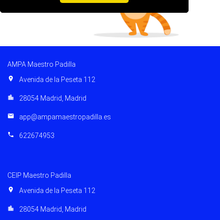
AMPA Maestro Padilla
location_on
Avenida de la Peseta 112
location_city
28054 Madrid, Madrid
email
app@ampamaestropadilla.es
phone
622674953
CEIP Maestro Padilla
location_on
Avenida de la Peseta 112
location_city
28054 Madrid, Madrid